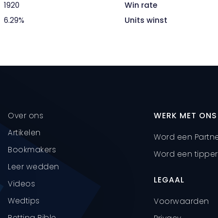
1920
Win rate
6.29%
Units winst
Over ons
WERK MET ONS
Artikelen
Word een Partn
Bookmakers
Word een tipper
Leer wedden
LEGAAL
Videos
Wedtips
Voorwaarden
Betting Bible