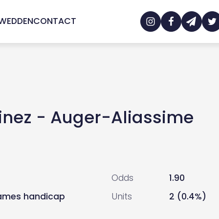
 WEDDEN
CONTACT
inez - Auger-Aliassime
Odds
1.90
games handicap
Units
2 (0.4%)