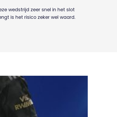
e wedstrijd zeer snel in het slot
t is het risico zeker wel waard.