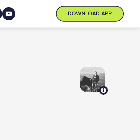
DOWNLOAD APP