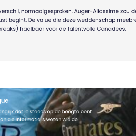
erschil, normaalgesproken. Auger-Aliassime zou dez
st begint. De value die deze weddenschap meebreng
breaks) haalbaar voor de talentvolle Canadees.
gue
langrijk dat je steeds op de hoogte bent
an die informatie is weten wie de