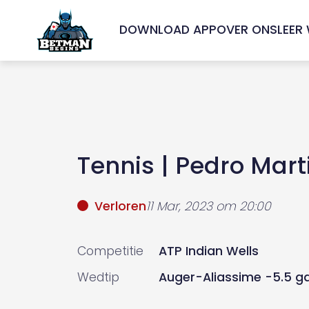
DOWNLOAD APP
OVER ONS
LEER
Tennis
|
Pedro Mart
Verloren
11 Mar, 2023
om
20:00
Competitie
ATP Indian Wells
Wedtip
Auger-Aliassime -5.5 