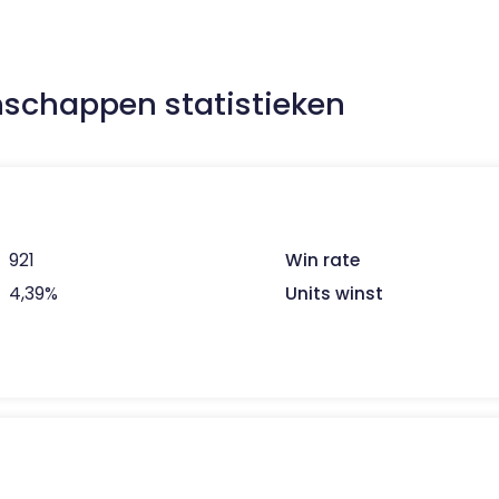
schappen statistieken
921
Win rate
4,39%
Units winst