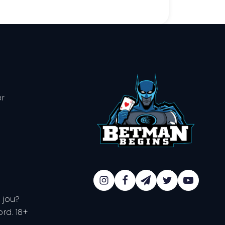
er
 jou?
rd. 18+