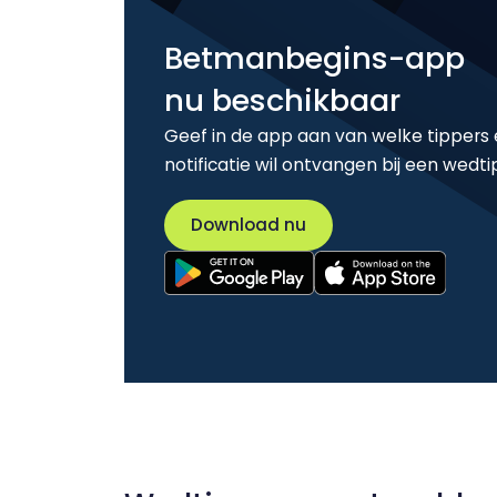
Betmanbegins-app
nu beschikbaar
Geef in de app aan van welke tippers 
notificatie wil ontvangen bij een wedti
Download nu