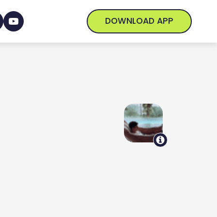
DOWNLOAD APP