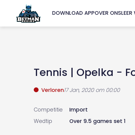
DOWNLOAD APP
OVER ONS
LEER
Tennis
|
Opelka - F
Verloren
17 Jan, 2020
om
00:00
Competitie
Import
Wedtip
Over 9.5 games set 1