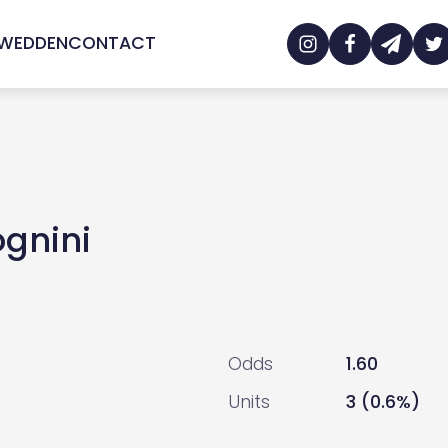
 WEDDEN
CONTACT
ognini
Odds
1.60
Units
3 (0.6%)