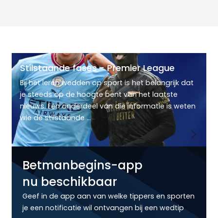
Stilstaande fases - Premier League
Bij het leren wedden op sport is het belangrijk dat
je steeds op de hoogte bent van het laatste
nieuws. Eén onderdeel van die informatie is weten
wie de stilstaande ...
Betmanbegins-app
nu beschikbaar
Geef in de app aan van welke tippers en sporten
je een notificatie wil ontvangen bij een wedtip