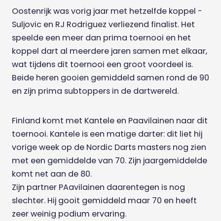
Oostenrijk was vorig jaar met hetzelfde koppel -
Suljovic en RJ Rodriguez verliezend finalist. Het
speelde een meer dan prima toernooi en het
koppel dart al meerdere jaren samen met elkaar,
wat tijdens dit toernooi een groot voordeel is.
Beide heren gooien gemiddeld samen rond de 90
en zijn prima subtoppers in de dartwereld.
Finland komt met Kantele en Paavilainen naar dit
toernooi. Kantele is een matige darter: dit liet hij
vorige week op de Nordic Darts masters nog zien
met een gemiddelde van 70. Zijn jaargemiddelde
komt net aan de 80.
Zijn partner PAavilainen daarentegen is nog
slechter. Hij gooit gemiddeld maar 70 en heeft
zeer weinig podium ervaring.