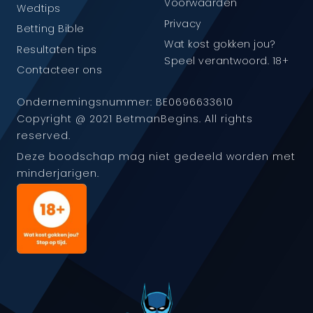
Voorwaarden
Wedtips
Privacy
Betting Bible
Wat kost gokken jou?
Resultaten tips
Speel verantwoord. 18+
Contacteer ons
Ondernemingsnummer: BE0696633610
Copyright @ 2021 BetmanBegins. All rights
reserved.
Deze boodschap mag niet gedeeld worden met
minderjarigen.