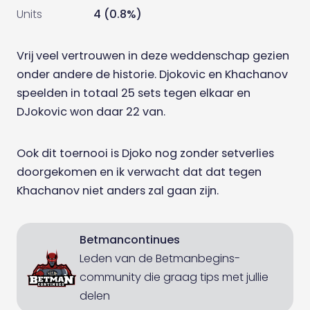
Units
4 (0.8%)
Vrij veel vertrouwen in deze weddenschap gezien
onder andere de historie. Djokovic en Khachanov
speelden in totaal 25 sets tegen elkaar en
DJokovic won daar 22 van.
Ook dit toernooi is Djoko nog zonder setverlies
doorgekomen en ik verwacht dat dat tegen
Khachanov niet anders zal gaan zijn.
Betmancontinues
Leden van de Betmanbegins-
community die graag tips met jullie
delen