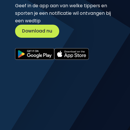
Geef in de app aan van welke tippers en
sporten je een notificatie wil ontvangen bij
een wedtip
Download nu