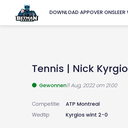
DOWNLOAD APP
OVER ONS
LEER
Tennis
|
Nick Kyrgio
Gewonnen
11 Aug, 2022
om
21:00
Competitie
ATP Montreal
Wedtip
Kyrgios wint 2-0