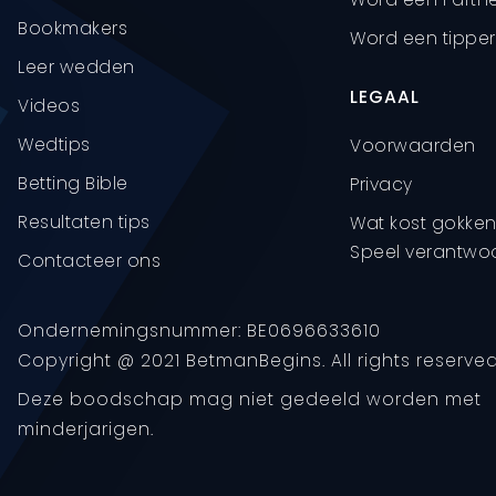
Bookmakers
Word een tipper
Leer wedden
LEGAAL
Videos
Wedtips
Voorwaarden
Betting Bible
Privacy
Resultaten tips
Wat kost gokken
Speel verantwoo
Contacteer ons
Ondernemingsnummer: BE0696633610
Copyright @ 2021 BetmanBegins. All rights reserved
Deze boodschap mag niet gedeeld worden met
minderjarigen.