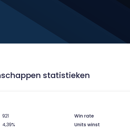
schappen statistieken
921
Win rate
4,39%
Units winst