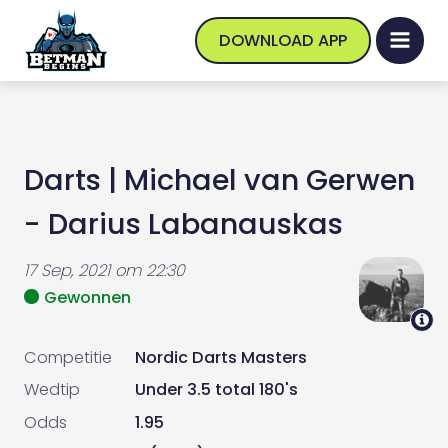
DOWNLOAD APP
Darts
|
Michael van Gerwen
- Darius Labanauskas
17 Sep, 2021
om
22:30
Gewonnen
Competitie
Nordic Darts Masters
Wedtip
Under 3.5 total 180's
Odds
1.95