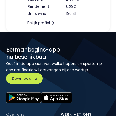
Rendement
6.29%
Units winst
196.41
Bekijk profiel
Betmanbegins-app
nu beschikbaar
Geef in de app aan van welke tippers en sporten je
een notificatie wil ontvangen bij een wedtip
Download nu
Over ons
WERK MET ONS