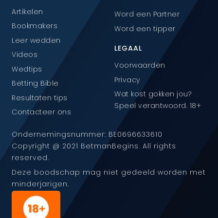
Artikelen
Word een Partner
Bookmakers
Word een tipper
Leer wedden
LEGAAL
Videos
Voorwaarden
Wedtips
Privacy
Betting Bible
Wat kost gokken jou?
Resultaten tips
Speel verantwoord. 18+
Contacteer ons
Ondernemingsnummer: BE0696633610
Copyright @ 2021 BetmanBegins. All rights
reserved.
Deze boodschap mag niet gedeeld worden met
minderjarigen.