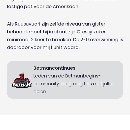
lastige pot voor de Amerikaan.
Als Ruusuvuori zijn zelfde niveau van gister
behaald, moet hij in staat zijn Cressy zeker
minimaal 2 keer te breaken. De 2-0 overwinning is
daardoor voor mij 1 unit waard.
Betmancontinues
Leden van de Betmanbegins-
community die graag tips met jullie
delen