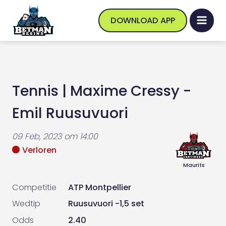
DOWNLOAD APP
Tennis
|
Maxime Cressy -
Emil Ruusuvuori
09 Feb, 2023
om
14:00
Verloren
Maurits
Competitie
ATP Montpellier
Wedtip
Ruusuvuori -1,5 set
Odds
2.40