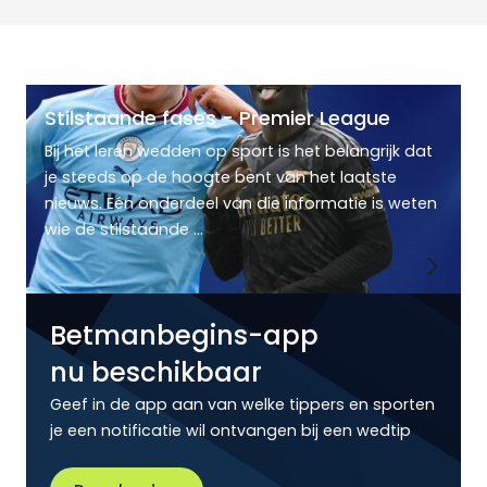
Stilstaande fases - Premier League
Bij het leren wedden op sport is het belangrijk dat
je steeds op de hoogte bent van het laatste
nieuws. Eén onderdeel van die informatie is weten
wie de stilstaande ...
Betmanbegins-app
nu beschikbaar
Geef in de app aan van welke tippers en sporten
je een notificatie wil ontvangen bij een wedtip