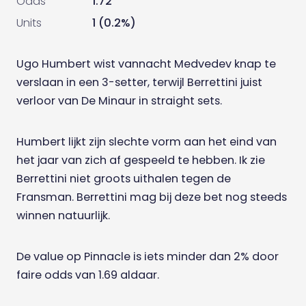
Odds
1.72
Units
1 (0.2%)
Ugo Humbert wist vannacht Medvedev knap te
verslaan in een 3-setter, terwijl Berrettini juist
verloor van De Minaur in straight sets.
Humbert lijkt zijn slechte vorm aan het eind van
het jaar van zich af gespeeld te hebben. Ik zie
Berrettini niet groots uithalen tegen de
Fransman. Berrettini mag bij deze bet nog steeds
winnen natuurlijk.
De value op Pinnacle is iets minder dan 2% door
faire odds van 1.69 aldaar.