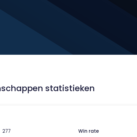
schappen statistieken
277
Win rate