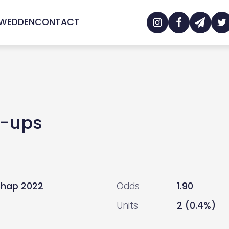
 WEDDEN
CONTACT
-ups
chap 2022
Odds
1.90
Units
2 (0.4%)