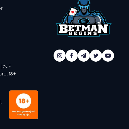
er
 jou?
rd. 18+
.