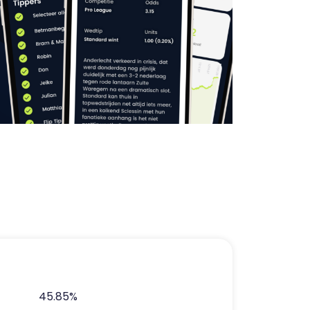
45.85%