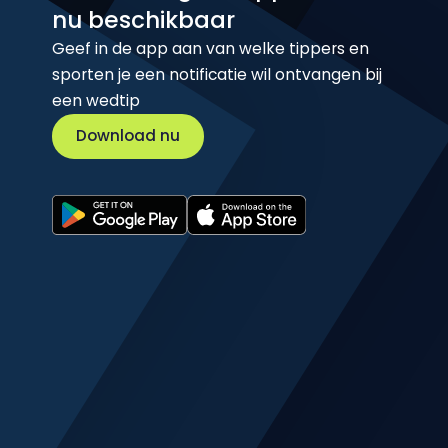
nu beschikbaar
Geef in de app aan van welke tippers en
sporten je een notificatie wil ontvangen bij
een wedtip
Download nu