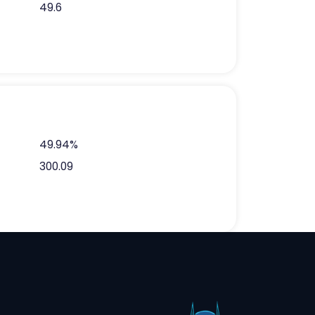
49.6
49.94%
300.09