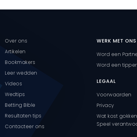
Over ons
WERK MET ONS
Artikelen
Word een Partn
Bookmakers
Word een tipper
Leer wedden
LEGAAL
Videos
Wedtips
Voorwaarden
Betting Bible
Privacy
Resultaten tips
Wat kost gokken
Speel verantwoo
Contacteer ons