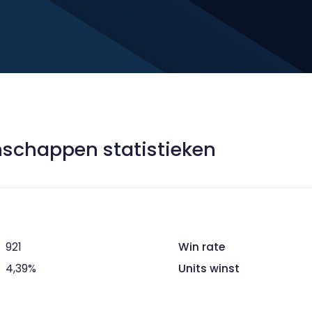
schappen statistieken
921
Win rate
4,39%
Units winst