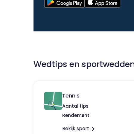
Wedtips en sportwedden
Tennis
Aantal tips
Rendement
Bekijk sport