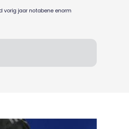
nd vorig jaar notabene enorm