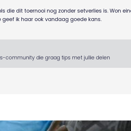
s die dit toernooi nog zonder setverlies is. Won ei
 geef ik haar ook vandaag goede kans.
-community die graag tips met jullie delen