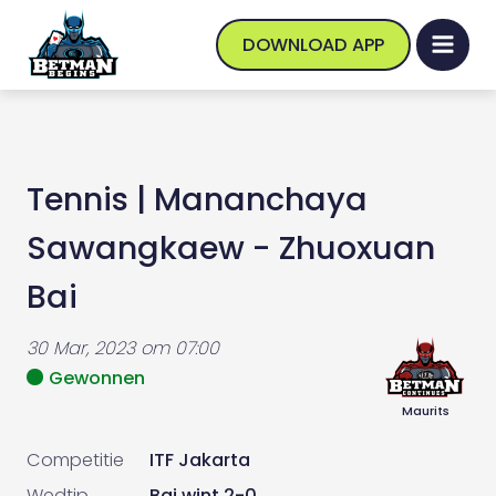
DOWNLOAD APP
Tennis
|
Mananchaya
Sawangkaew - Zhuoxuan
Bai
30 Mar, 2023
om
07:00
Gewonnen
Maurits
Competitie
ITF Jakarta
Wedtip
Bai wint 2-0