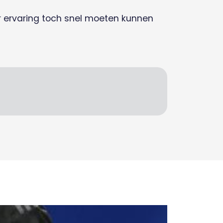
ar ervaring toch snel moeten kunnen