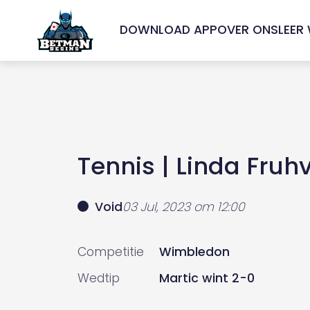
DOWNLOAD APP
OVER ONS
LEER
Tennis
|
Linda Fruhv
Void
03 Jul, 2023
om
12:00
Competitie
Wimbledon
Wedtip
Martic wint 2-0