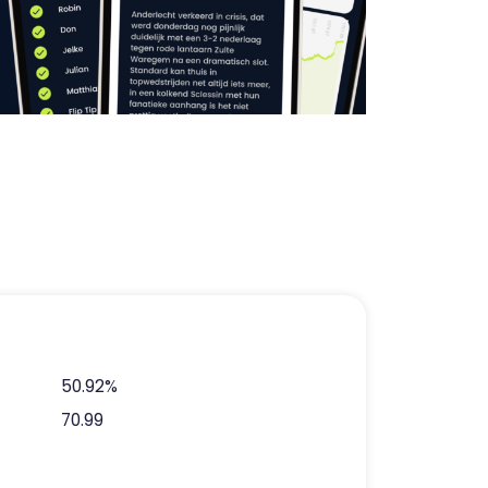
50.92%
70.99