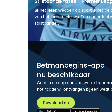
Stilstaande fases - Premier Lea
Bij het leren wedden op sport is het be
van het laatste nieuws. Eén onderdeel v
stilstaande ...
Betmanbegins-app
nu beschikbaar
Geef in de app aan van welke tippers 
notificatie wil ontvangen bij een wedti
Download nu