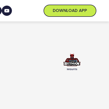
DOWNLOAD APP
Maurits