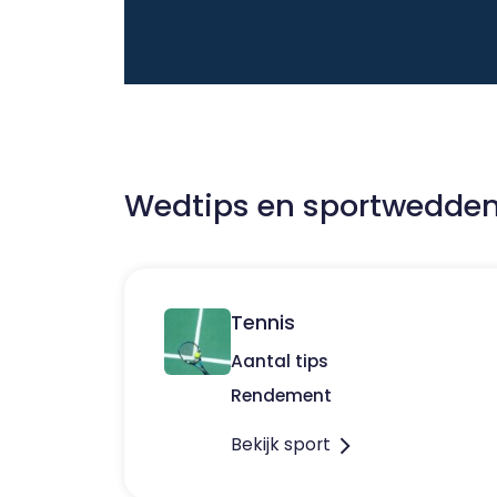
Wedtips en sportwedden
Tennis
Aantal tips
Rendement
Bekijk sport