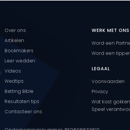
Over ons
WERK MET ONS
Artikelen
Word een Partn
Bookmakers
Word een tipper
Leer wedden
LEGAAL
Videos
Wedtips
Voorwaarden
Betting Bible
Privacy
Resultaten tips
Wat kost gokken
Speel verantwoo
Contacteer ons
Ondernemingsnummer: BE0696633610