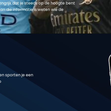
langrijk dat je steeds op de hoogte bent
an die informatie is weten wie de
en sporten je een
p