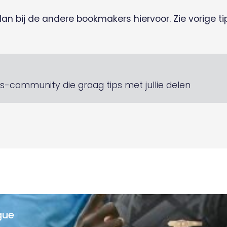
an bij de andere bookmakers hiervoor. Zie vorige ti
-community die graag tips met jullie delen
gue