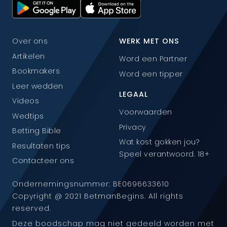
Over ons
WERK MET ONS
Artikelen
Word een Partner
Bookmakers
Word een tipper
Leer wedden
LEGAAL
Videos
Voorwaarden
Wedtips
Privacy
Betting Bible
Wat kost gokken jou?
Resultaten tips
Speel verantwoord. 18+
Contacteer ons
Ondernemingsnummer: BE0696633610
Copyright @ 2021 BetmanBegins. All rights
reserved.
Deze boodschap mag niet gedeeld worden met