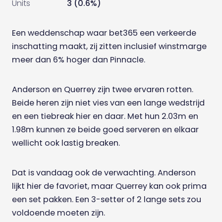
Units
3 (0.6%)
Een weddenschap waar bet365 een verkeerde
inschatting maakt, zij zitten inclusief winstmarge
meer dan 6% hoger dan Pinnacle.
Anderson en Querrey zijn twee ervaren rotten.
Beide heren zijn niet vies van een lange wedstrijd
en een tiebreak hier en daar. Met hun 2.03m en
1.98m kunnen ze beide goed serveren en elkaar
wellicht ook lastig breaken.
Dat is vandaag ook de verwachting. Anderson
lijkt hier de favoriet, maar Querrey kan ook prima
een set pakken. Een 3-setter of 2 lange sets zou
voldoende moeten zijn.