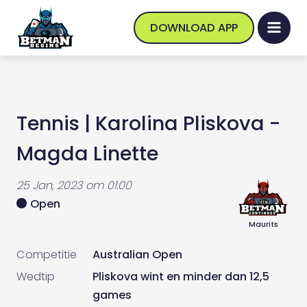
DOWNLOAD APP
Tennis
|
Karolina Pliskova -
Magda Linette
25 Jan, 2023
om
01:00
Open
Maurits
Competitie
Australian Open
Wedtip
Pliskova wint en minder dan 12,5
games