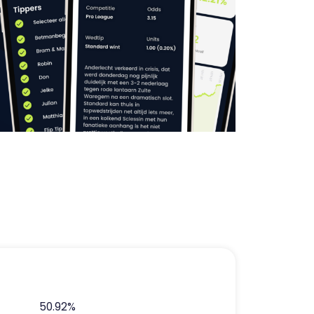
50.92%