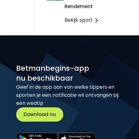
Rendement
Bekijk sport
Betmanbegins-app
nu beschikbaar
Geef in de app aan van welke tippers en
sporten je een notificatie wil ontvangen bij
een wedtip
Download nu