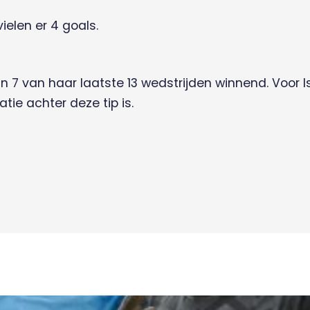
ielen er 4 goals.
 van haar laatste 13 wedstrijden winnend. Voor Isr
ie achter deze tip is.