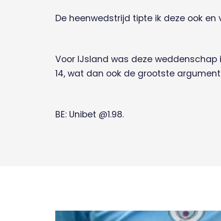
De heenwedstrijd tipte ik deze ook en v
Voor IJsland was deze weddenschap in 7
14, wat dan ook de grootste argumentat
BE: Unibet @1.98.