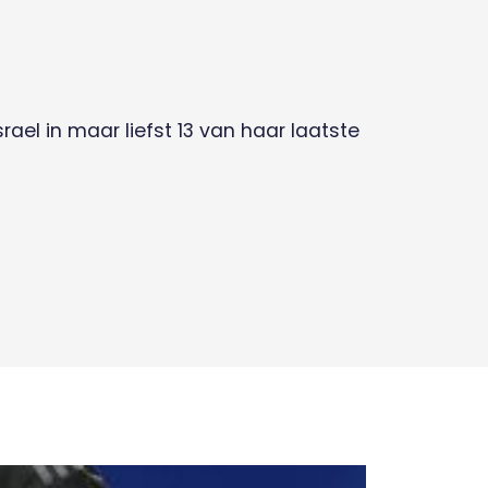
ael in maar liefst 13 van haar laatste