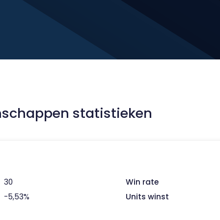
schappen statistieken
30
Win rate
-5,53%
Units winst