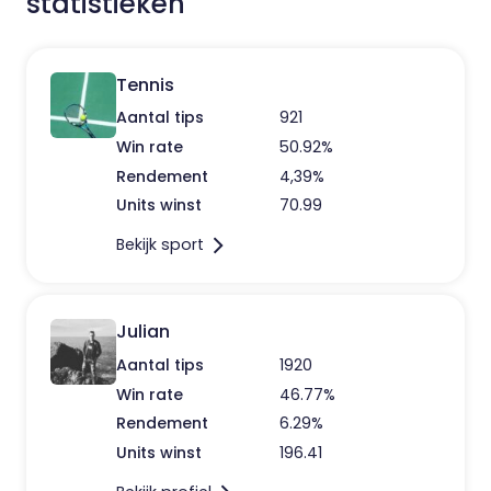
statistieken
Tennis
Aantal tips
921
Win rate
50.92%
Rendement
4,39%
Units winst
70.99
Bekijk sport
Julian
Aantal tips
1920
Win rate
46.77%
Rendement
6.29%
Units winst
196.41