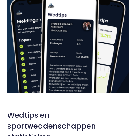
Wedtips en
sportweddenschappen