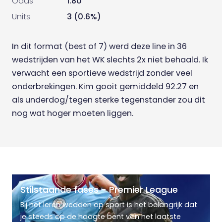
Odds
1.80
Units
3 (0.6%)
In dit format (best of 7) werd deze line in 36
wedstrijden van het WK slechts 2x niet behaald. Ik
verwacht een sportieve wedstrijd zonder veel
onderbrekingen. Kim gooit gemiddeld 92.27 en
als underdog/tegen sterke tegenstander zou dit
nog wat hoger moeten liggen.
Stilstaande fases - Premier League
Bij het leren wedden op sport is het belangrijk dat
je steeds op de hoogte bent van het laatste