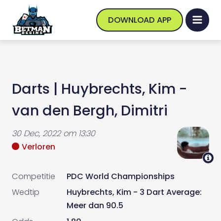
DOWNLOAD APP
Darts
|
Huybrechts, Kim -
van den Bergh, Dimitri
30 Dec, 2022
om
13:30
Verloren
Competitie
PDC World Championships
Wedtip
Huybrechts, Kim - 3 Dart Average:
Meer dan 90.5