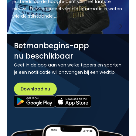
je steeds op de hoogte bent van het laatste
nieuws. Eén onderdeel van die informatie is weten
wie de stilstaande ...
Betmanbegins-app
nu beschikbaar
Geef in de app aan van welke tippers en sporten
je een notificatie wil ontvangen bij een wedtip
Download nu