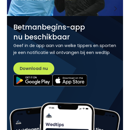
Betmanbegins-app
nu beschikbaar
Geef in de app aan van welke tippers en sporten
je een notificatie wil ontvangen bij een wedtip
Download nu