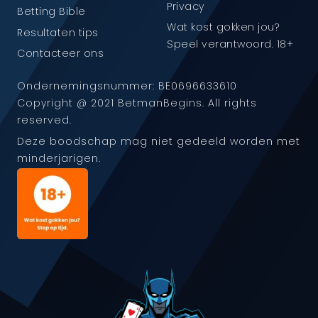
Privacy
Betting Bible
Wat kost gokken jou?
Resultaten tips
Speel verantwoord. 18+
Contacteer ons
Ondernemingsnummer: BE0696633610
Copyright @ 2021 BetmanBegins. All rights
reserved.
Deze boodschap mag niet gedeeld worden met
minderjarigen.