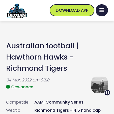
DOWNLOAD APP
Australian football
|
Hawthorn Hawks -
Richmond Tigers
04 Mar, 2022
om
03:10
Gewonnen
Competitie
AAMI Community Series
Wedtip
Richmond Tigers -14.5 handicap