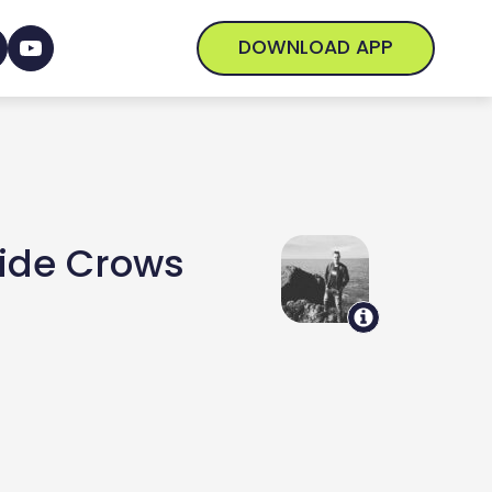
DOWNLOAD APP
ide Crows