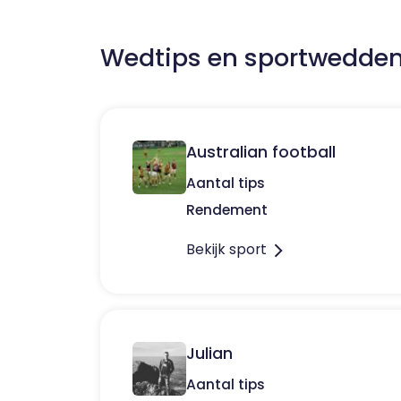
Wedtips en sportwedden
Australian football
Aantal tips
Rendement
Bekijk sport
Julian
Aantal tips