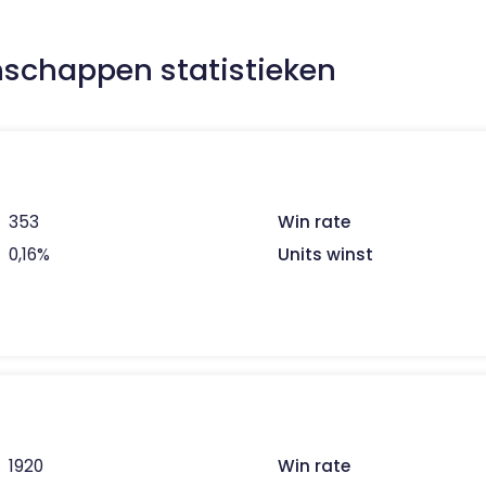
schappen statistieken
353
Win rate
0,16%
Units winst
1920
Win rate