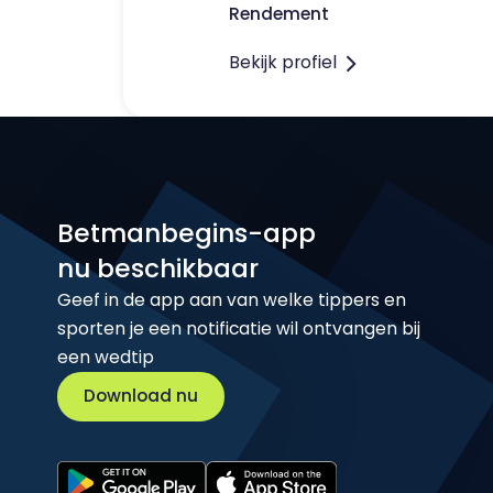
Rendement
Bekijk profiel
Betmanbegins-app
nu beschikbaar
Geef in de app aan van welke tippers en
sporten je een notificatie wil ontvangen bij
een wedtip
Download nu