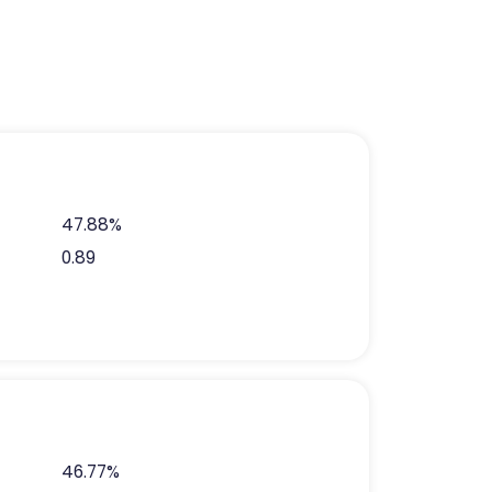
47.88%
0.89
46.77%