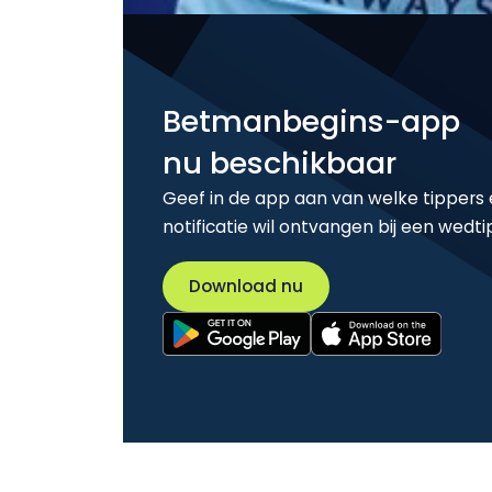
Betmanbegins-app
nu beschikbaar
Geef in de app aan van welke tippers 
notificatie wil ontvangen bij een wedti
Download nu