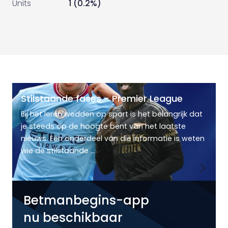
Units
1 (0.2%)
Stilstaande fases - Premier League
Bij het leren wedden op sport is het belangrijk dat
je steeds op de hoogte bent van het laatste
nieuws. Eén onderdeel van die informatie is weten
wie de stilstaande ...
Betmanbegins-app
nu beschikbaar