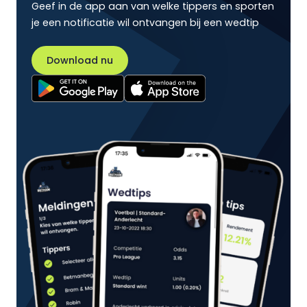
Geef in de app aan van welke tippers en sporten
je een notificatie wil ontvangen bij een wedtip
Download nu