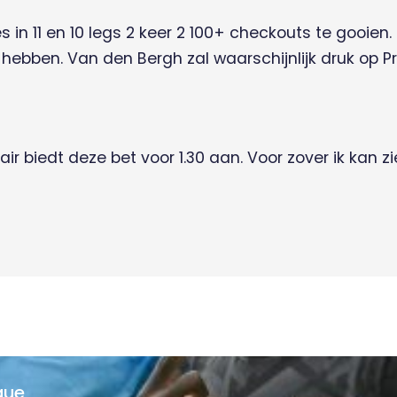
jes in 11 en 10 legs 2 keer 2 100+ checkouts te gooie
g hebben. Van den Bergh zal waarschijnlijk druk op P
fair biedt deze bet voor 1.30 aan. Voor zover ik kan
gue