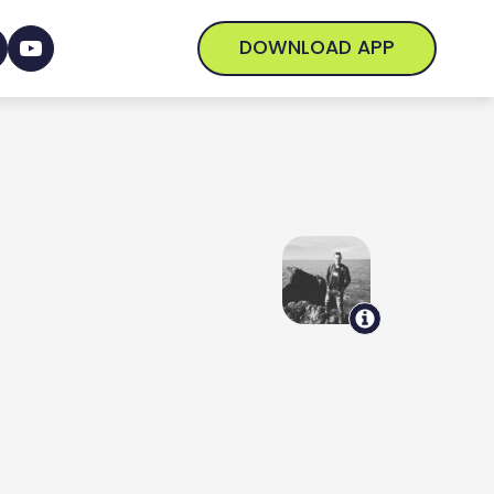
DOWNLOAD APP