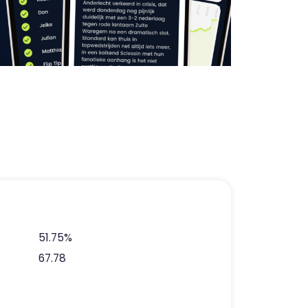
51.75%
67.78