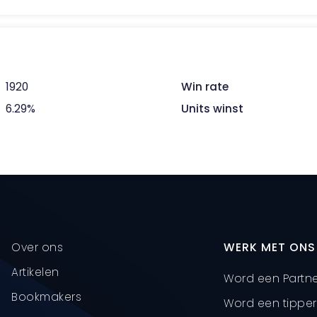
1920
Win rate
6.29%
Units winst
Over ons
WERK MET ONS
Artikelen
Word een Partn
Bookmakers
Word een tipper