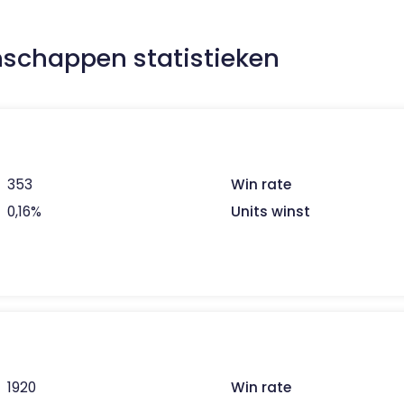
schappen statistieken
353
Win rate
0,16%
Units winst
1920
Win rate