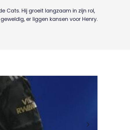
e Cats. Hij groeit langzaam in zijn rol,
et geweldig, er liggen kansen voor Henry.