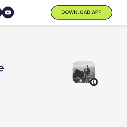
DOWNLOAD APP
e