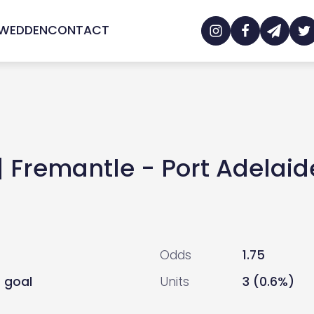
 WEDDEN
CONTACT
|
Fremantle - Port Adelaid
Odds
1.75
n goal
Units
3 (0.6%)