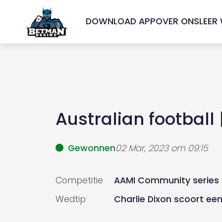
DOWNLOAD APP
OVER ONS
LEER
Australian football
Gewonnen
02 Mar, 2023
om
09:15
Competitie
AAMI Community series
Wedtip
Charlie Dixon scoort ee