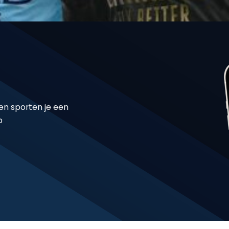
en sporten je een
p