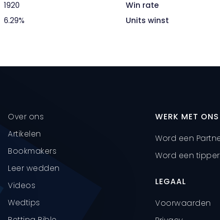
1920
Win rate
6.29%
Units winst
Over ons
WERK MET ONS
Artikelen
Word een Partn
Bookmakers
Word een tipper
Leer wedden
LEGAAL
Videos
Wedtips
Voorwaarden
Betting Bible