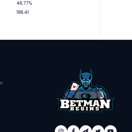
46.77%
196.41
er