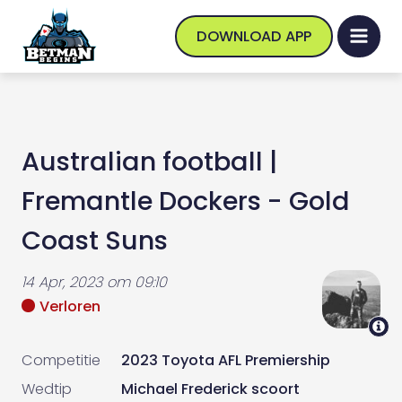
DOWNLOAD APP
Australian football
|
Fremantle Dockers - Gold
Coast Suns
14 Apr, 2023
om
09:10
Verloren
Competitie
2023 Toyota AFL Premiership
Wedtip
Michael Frederick scoort