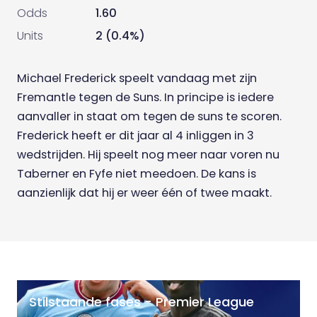
Odds
1.60
Units
2 (0.4%)
Michael Frederick speelt vandaag met zijn
Fremantle tegen de Suns. In principe is iedere
aanvaller in staat om tegen de suns te scoren.
Frederick heeft er dit jaar al 4 inliggen in 3
wedstrijden. Hij speelt nog meer naar voren nu
Taberner en Fyfe niet meedoen. De kans is
aanzienlijk dat hij er weer één of twee maakt.
Stilstaande fases - Premier League