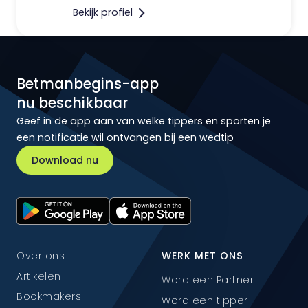
Bekijk profiel
Betmanbegins-app
nu beschikbaar
Geef in de app aan van welke tippers en sporten je
een notificatie wil ontvangen bij een wedtip
Download nu
Over ons
WERK MET ONS
Artikelen
Word een Partner
Bookmakers
Word een tipper