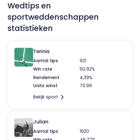
Wedtips en
sportweddenschappen
statistieken
Tennis
Aantal tips
921
Win rate
50.92%
Rendement
4,39%
Units winst
70.99
Bekijk sport
Julian
Aantal tips
1920
Win rate
46.77%