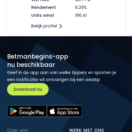
Rendement
6.29%
Units winst
196.41
Bekijk profiel
Betmanbegins-app
nu beschikbaar
Geef in de app aan van welke tippers en sporten je
een notificatie wil ontvangen bij een wedtip
Download nu
Over ons
WERK MET ONS