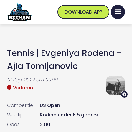
DOWNLOAD APP
Tennis
|
Evgeniya Rodena -
Ajla Tomljanovic
01 Sep, 2022
om
00:00
Verloren
Competitie
US Open
Wedtip
Rodina under 6.5 games
Odds
2.00