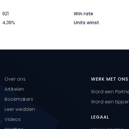
921
Win rate
4,39%
Units winst
Over ons
WERK MET ONS
Artikelen
Word een Partn
Bookmakers
Word een tipper
Leer wedden
LEGAAL
Videos