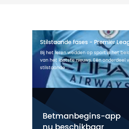
Stilstaande fases - Premier Lea
Bij het leren wedden op sport is het be
van het laatste nieuws. Eén onderdeel v
stilstaande ...
Betmanbegins-app
nu beschikbaar