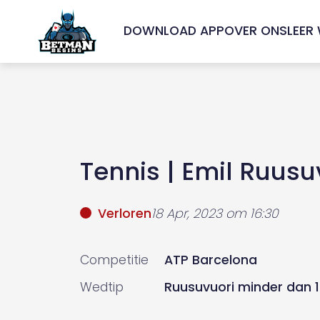
DOWNLOAD APP
OVER ONS
LEER
Tennis
|
Emil Ruusuv
Verloren
18 Apr, 2023
om
16:30
Competitie
ATP Barcelona
Wedtip
Ruusuvuori minder dan 