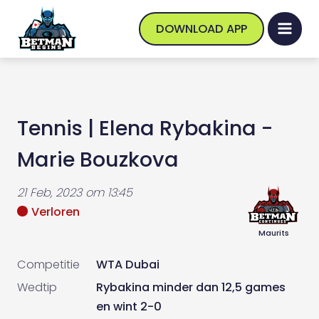
DOWNLOAD APP
Tennis
|
Elena Rybakina -
Marie Bouzkova
21 Feb, 2023
om
13:45
Verloren
Maurits
Competitie
WTA Dubai
Wedtip
Rybakina minder dan 12,5 games
en wint 2-0