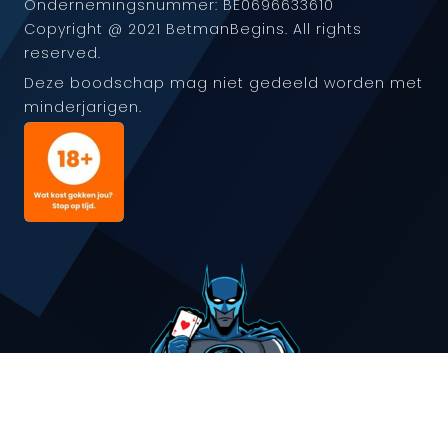
Ondernemingsnummer: BE0696633610
Copyright @ 2021 BetmanBegins. All rights
reserved.
Deze boodschap mag niet gedeeld worden met
minderjarigen.