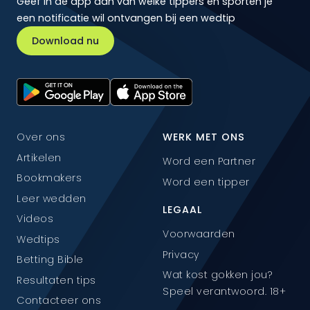
Geef in de app aan van welke tippers en sporten je
een notificatie wil ontvangen bij een wedtip
Download nu
Over ons
WERK MET ONS
Artikelen
Word een Partner
Bookmakers
Word een tipper
Leer wedden
LEGAAL
Videos
Voorwaarden
Wedtips
Privacy
Betting Bible
Wat kost gokken jou?
Resultaten tips
Speel verantwoord. 18+
Contacteer ons