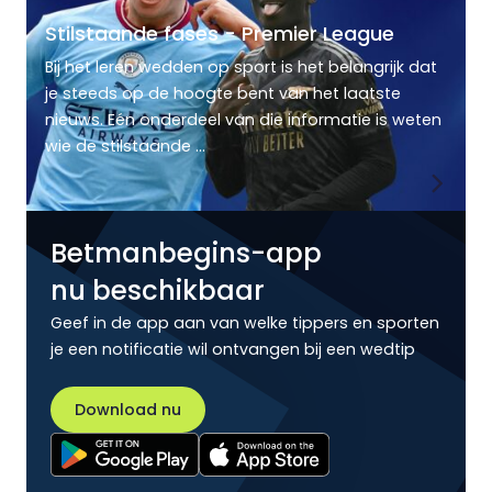
Stilstaande fases - Premier League
Bij het leren wedden op sport is het belangrijk dat
je steeds op de hoogte bent van het laatste
nieuws. Eén onderdeel van die informatie is weten
wie de stilstaande ...
Betmanbegins-app
nu beschikbaar
Geef in de app aan van welke tippers en sporten
je een notificatie wil ontvangen bij een wedtip
Download nu