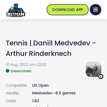
DOWNLOAD APP
Tennis
|
Daniil Medvedev -
Arthur Rinderknech
31 Aug, 2022
om
02:30
Gewonnen
Competitie
US Open
Wedtip
Medvedev -8.5 games
Odds
1.82