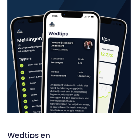
Wedtips en