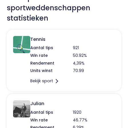
sportweddenschappen
statistieken
Tennis
Aantal tips
921
Win rate
50.92%
Rendement
4,39%
Units winst
70.99
Bekijk sport
Julian
Aantal tips
1920
Win rate
46.77%
Rendement
6.29%