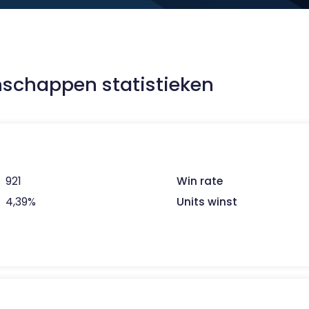
schappen statistieken
921
Win rate
4,39%
Units winst