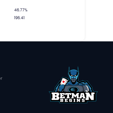
46.77%
196.41
er