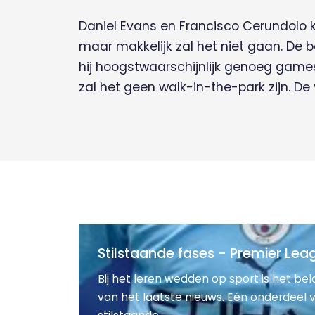
Daniel Evans en Francisco Cerundolo k
maar makkelijk zal het niet gaan. De
hij hoogstwaarschijnlijk genoeg games
zal het geen walk-in-the-park zijn. D
Stilstaande fases - Premier Lea
Bij het leren wedden op sport is het be
van het laatste nieuws. Eén onderdeel v