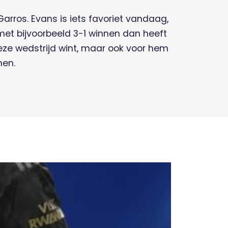
rros. Evans is iets favoriet vandaag,
et bijvoorbeeld 3-1 winnen dan heeft
deze wedstrijd wint, maar ook voor hem
men.