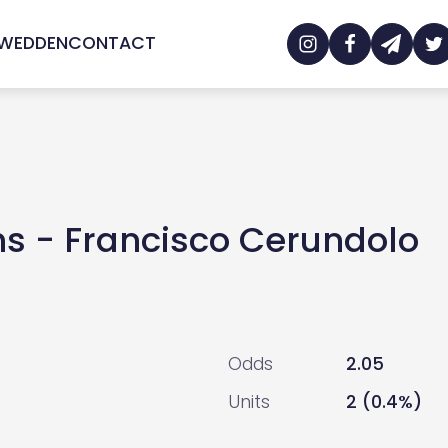
 WEDDEN
CONTACT
ns - Francisco Cerundolo
Odds
2.05
Units
2 (0.4%)