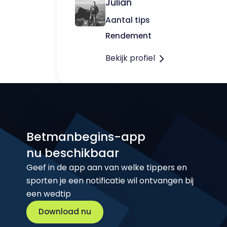
Julian
Aantal tips
Rendement
Bekijk profiel
Betmanbegins-app
nu beschikbaar
Geef in de app aan van welke tippers en
sporten je een notificatie wil ontvangen bij
een wedtip
Download nu