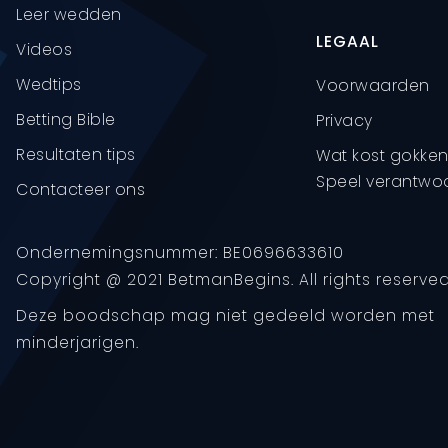
Leer wedden
LEGAAL
Videos
Wedtips
Voorwaarden
Betting Bible
Privacy
Resultaten tips
Wat kost gokken
Speel verantwoo
Contacteer ons
Ondernemingsnummer: BE0696633610
Copyright @ 2021 BetmanBegins. All rights reserved
Deze boodschap mag niet gedeeld worden met
minderjarigen.