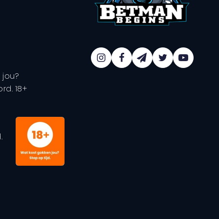
 jou?
rd. 18+
.