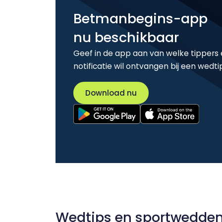
Betmanbegins-app
nu beschikbaar
Geef in de app aan van welke tippers 
notificatie wil ontvangen bij een wedti
Download nu
Wedtips en sportwedden