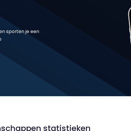
en sporten je een
p
schappen statistieken