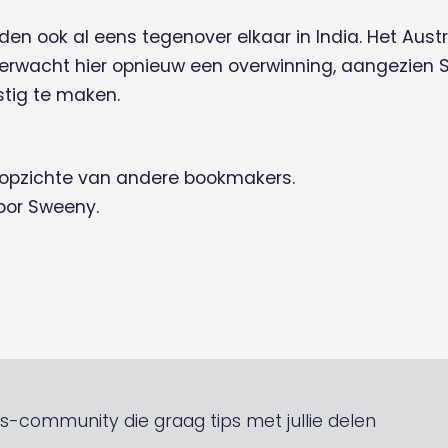
n ook al eens tegenover elkaar in India. Het Austra
k verwacht hier opnieuw een overwinning, aangezie
stig te maken.
n opzichte van andere bookmakers.
voor Sweeny.
-community die graag tips met jullie delen