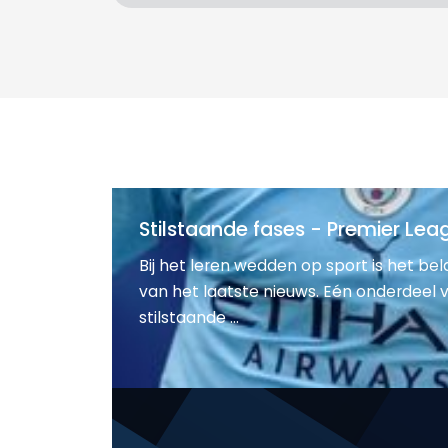
Stilstaande fases - Premier Lea
Bij het leren wedden op sport is het be
van het laatste nieuws. Eén onderdeel v
stilstaande ...