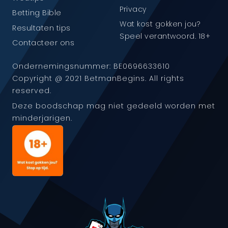
Privacy
Betting Bible
Wat kost gokken jou?
Resultaten tips
Speel verantwoord. 18+
Contacteer ons
Ondernemingsnummer: BE0696633610
Copyright @ 2021 BetmanBegins. All rights
reserved.
Deze boodschap mag niet gedeeld worden met
minderjarigen.