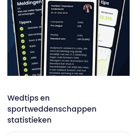
Wedtips en
sportweddenschappen
statistieken