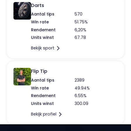
Darts
Aantal tips
570
Win rate
51.75%
Rendement
6,20%
Units winst
67.78
Bekijk sport
Flip Tip
Aantal tips
2389
Win rate
49.94%
Rendement
6.55%
Units winst
300.09
Bekijk profiel