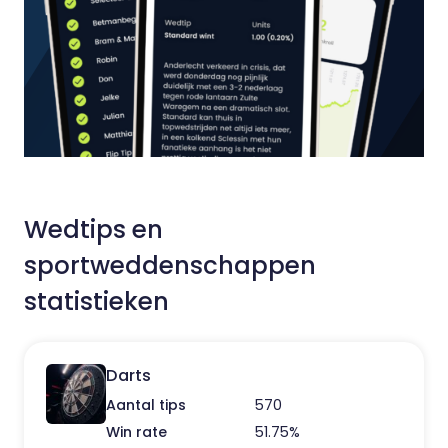
Wedtips en
sportweddenschappen
statistieken
Darts
Aantal tips
570
Win rate
51.75%