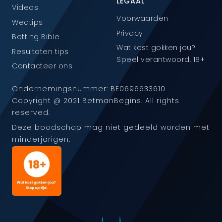
LEGAAL
Videos
Voorwaarden
Wedtips
Privacy
Betting Bible
Wat kost gokken jou?
Resultaten tips
Speel verantwoord. 18+
Contacteer ons
Ondernemingsnummer: BE0696633610
Copyright @ 2021 BetmanBegins. All rights
reserved.
Deze boodschap mag niet gedeeld worden met
minderjarigen.