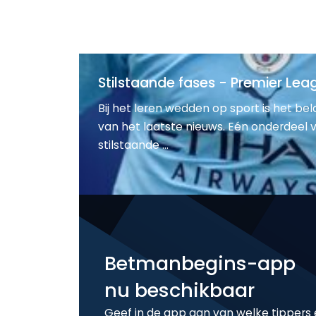
Stilstaande fases - Premier Lea
Bij het leren wedden op sport is het be
van het laatste nieuws. Eén onderdeel v
stilstaande ...
Betmanbegins-app
nu beschikbaar
Geef in de app aan van welke tippers 