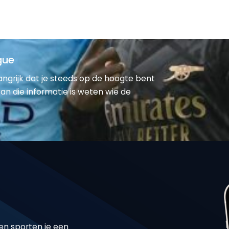
gue
langrijk dat je steeds op de hoogte bent
an die informatie is weten wie de
en sporten je een