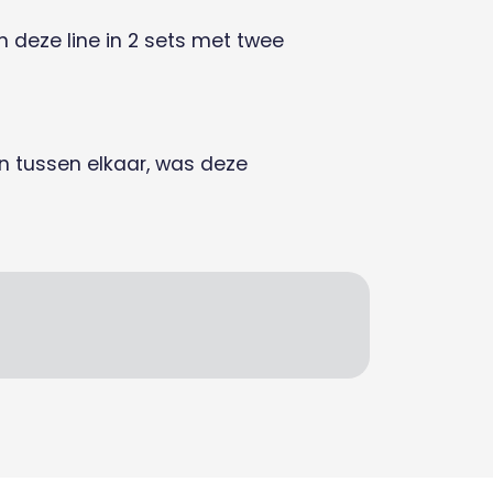
an deze line in 2 sets met twee
en tussen elkaar, was deze