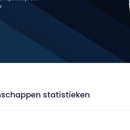
p
schappen statistieken