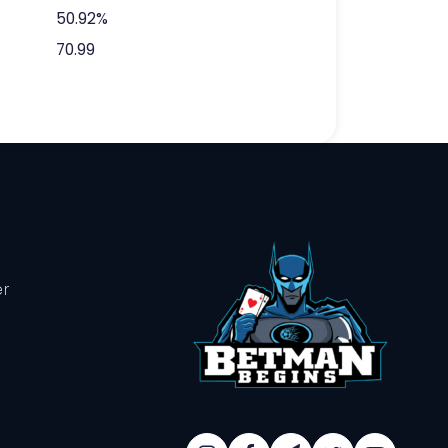
50.92%
70.99
er