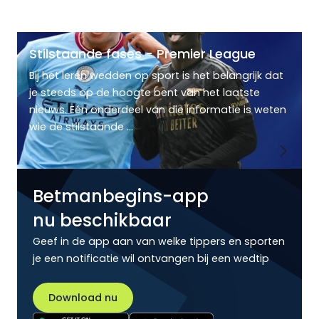
Stilstaande fases - Premier League
Bij het leren wedden op sport is het belangrijk dat
je steeds op de hoogte bent van het laatste
nieuws. Eén onderdeel van die informatie is weten
wie de stilstaande ...
Betmanbegins-app
nu beschikbaar
Geef in de app aan van welke tippers en sporten
je een notificatie wil ontvangen bij een wedtip
Download nu