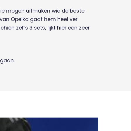
rrie mogen uitmaken wie de beste
ht van Opelka gaat hem heel ver
ien zelfs 3 sets, lijkt hier een zeer
 gaan.