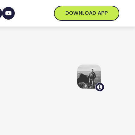
DOWNLOAD APP