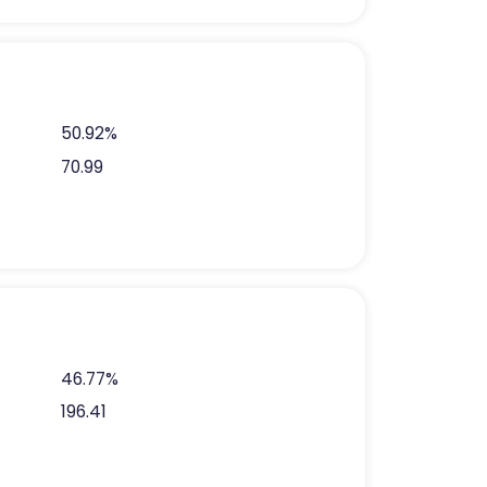
50.92%
70.99
46.77%
196.41