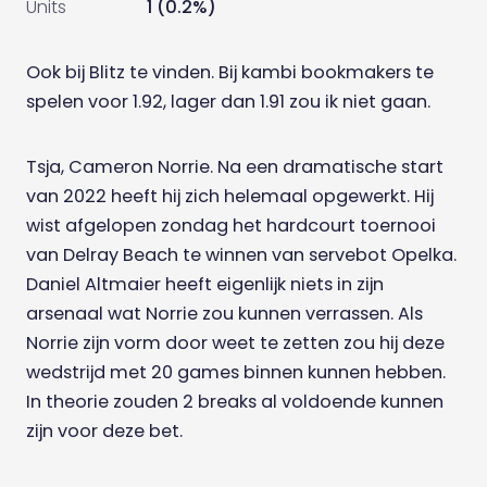
Units
1 (0.2%)
Ook bij Blitz te vinden. Bij kambi bookmakers te
spelen voor 1.92, lager dan 1.91 zou ik niet gaan.
Tsja, Cameron Norrie. Na een dramatische start
van 2022 heeft hij zich helemaal opgewerkt. Hij
wist afgelopen zondag het hardcourt toernooi
van Delray Beach te winnen van servebot Opelka.
Daniel Altmaier heeft eigenlijk niets in zijn
arsenaal wat Norrie zou kunnen verrassen. Als
Norrie zijn vorm door weet te zetten zou hij deze
wedstrijd met 20 games binnen kunnen hebben.
In theorie zouden 2 breaks al voldoende kunnen
zijn voor deze bet.