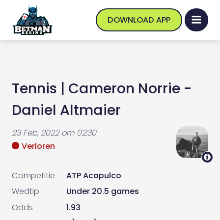
DOWNLOAD APP
Tennis
|
Cameron Norrie -
Daniel Altmaier
23 Feb, 2022
om
02:30
Verloren
Competitie
ATP Acapulco
Wedtip
Under 20.5 games
Odds
1.93