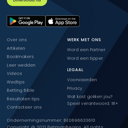
Download nu
Over ons
WERK MET ONS
Artikelen
Word een Partner
Bookmakers
Word een tipper
Leer wedden
LEGAAL
Videos
Voorwaarden
Wedtips
Privacy
Betting Bible
Wat kost gokken jou?
Resultaten tips
Speel verantwoord. 18+
Contacteer ons
Ondernemingsnummer: BE0696633610
Copyright @ 2021 BetmanBegins. All rights