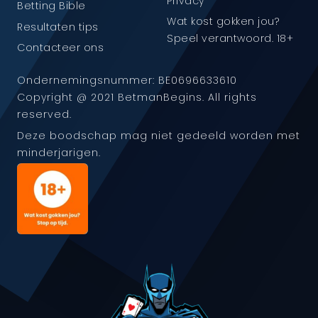
Privacy
Betting Bible
Wat kost gokken jou?
Resultaten tips
Speel verantwoord. 18+
Contacteer ons
Ondernemingsnummer: BE0696633610
Copyright @ 2021 BetmanBegins. All rights
reserved.
Deze boodschap mag niet gedeeld worden met
minderjarigen.