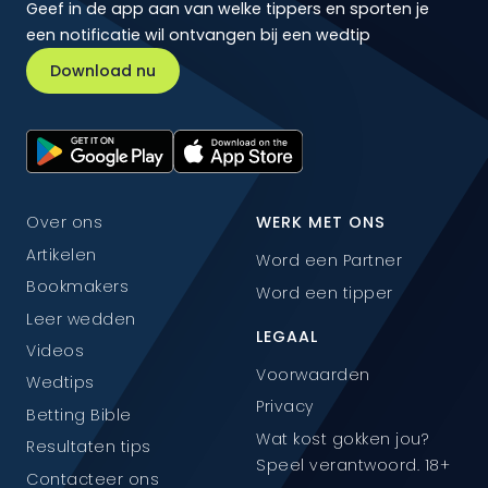
Geef in de app aan van welke tippers en sporten je
een notificatie wil ontvangen bij een wedtip
Download nu
Over ons
WERK MET ONS
Artikelen
Word een Partner
Bookmakers
Word een tipper
Leer wedden
LEGAAL
Videos
Voorwaarden
Wedtips
Privacy
Betting Bible
Wat kost gokken jou?
Resultaten tips
Speel verantwoord. 18+
Contacteer ons