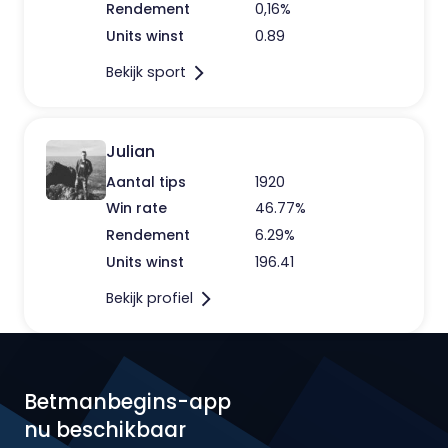
Rendement
0,16%
Units winst
0.89
Bekijk sport
Julian
Aantal tips
1920
Win rate
46.77%
Rendement
6.29%
Units winst
196.41
Bekijk profiel
Betmanbegins-app
nu beschikbaar