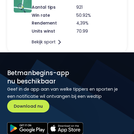
Aantal tips
921
Win rate
50.92%
Rendement
4,39%
Units winst
70.99
Bekijk sport
Betmanbegins-app
nu beschikbaar
Geef in de app aan van welke tippers en sporten je
een notificatie wil ontvangen bij een wedtip
Download nu