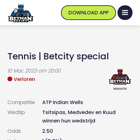
DOWNLOAD APP
Tennis
|
Betcity special
10 Mar, 2023
om
20:00
Verloren
Maurits
Competitie
ATP Indian Wells
Wedtip
Tsitsipas, Medvedev en Ruud
winnen hun wedstrijd
Odds
2.50