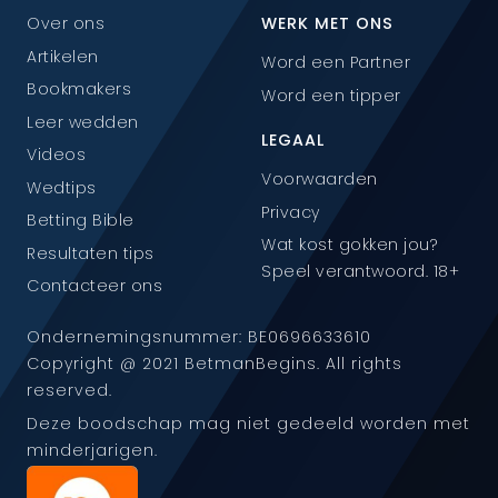
Over ons
WERK MET ONS
Artikelen
Word een Partner
Bookmakers
Word een tipper
Leer wedden
LEGAAL
Videos
Voorwaarden
Wedtips
Privacy
Betting Bible
Wat kost gokken jou?
Resultaten tips
Speel verantwoord. 18+
Contacteer ons
Ondernemingsnummer: BE0696633610
Copyright @ 2021 BetmanBegins. All rights
reserved.
Deze boodschap mag niet gedeeld worden met
minderjarigen.