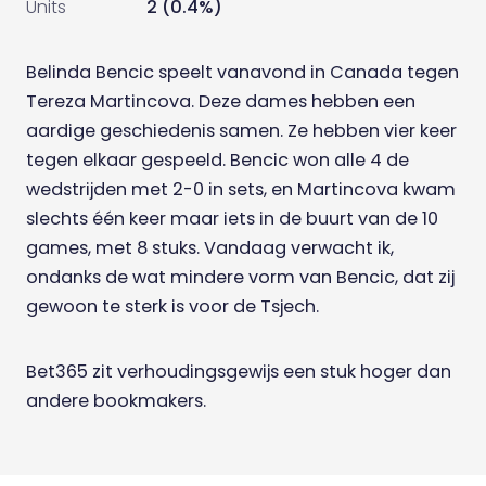
Units
2 (0.4%)
Belinda Bencic speelt vanavond in Canada tegen
Tereza Martincova. Deze dames hebben een
aardige geschiedenis samen. Ze hebben vier keer
tegen elkaar gespeeld. Bencic won alle 4 de
wedstrijden met 2-0 in sets, en Martincova kwam
slechts één keer maar iets in de buurt van de 10
games, met 8 stuks. Vandaag verwacht ik,
ondanks de wat mindere vorm van Bencic, dat zij
gewoon te sterk is voor de Tsjech.
Bet365 zit verhoudingsgewijs een stuk hoger dan
andere bookmakers.