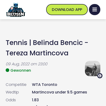
DOWNLOAD APP
Tennis
|
Belinda Bencic -
Tereza Martincova
09 Aug, 2022
om
23:00
Gewonnen
Competitie
WTA Toronto
Wedtip
Martincova under 9.5 games
Odds
1.83