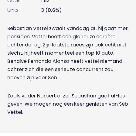
Odds
1.62
Units
3 (0.6%)
Sebastian Vettel zwaait vandaag af, hij gaat met
pensioen. Vettel heeft een glorieuze carrière
achter de rug. Zijn laatste races zijn ook echt niet
slecht, hij heeft momenteel een top 10 auto.
Behalve Fernando Alonso heeft vettel niemand
achter zich die een serieuze concurrent zou
hoeven zijn voor Seb.
Zoals vader Norbert al zei: Sebastian gaat al-les
geven. We mogen nog één keer genieten van Seb
Vettel.