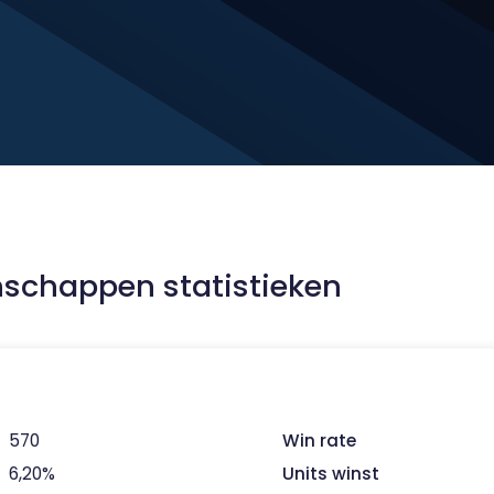
schappen statistieken
570
Win rate
6,20%
Units winst