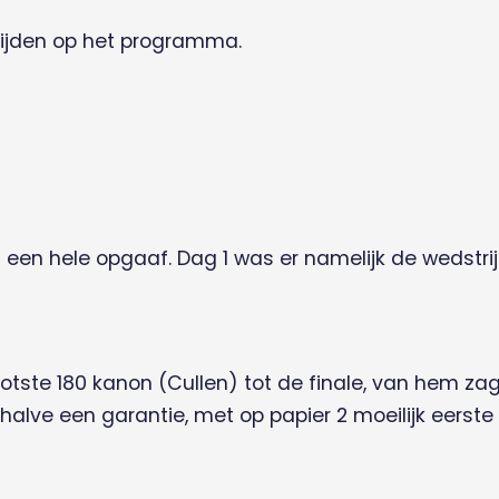
rijden op het programma.
 een hele opgaaf. Dag 1 was er namelijk de wedstrij
ste 180 kanon (Cullen) tot de finale, van hem zage
ehalve een garantie, met op papier 2 moeilijk eerst