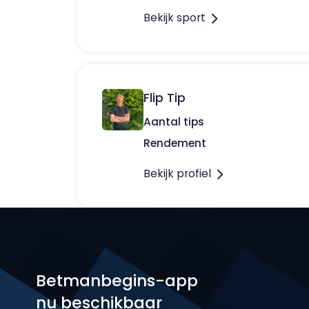
Bekijk sport
Flip Tip
Aantal tips
Rendement
Bekijk profiel
Betmanbegins-app
nu beschikbaar