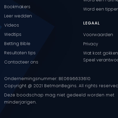
Bookmakers
Word een tipper
Leer wedden
LEGAAL
Videos
Wedtips
Voorwaarden
Betting Bible
Privacy
Resultaten tips
Wat kost gokken
Speel verantwoo
Contacteer ons
Ondernemingsnummer: BE0696633610
Copyright @ 2021 BetmanBegins. All rights reserved
Deze boodschap mag niet gedeeld worden met
minderjarigen.