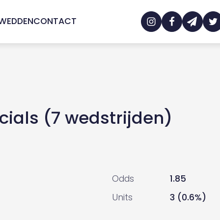
 WEDDEN
CONTACT
ials (7 wedstrijden)
Odds
1.85
Units
3 (0.6%)