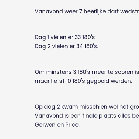
Vanavond weer 7 heerlijke dart wedst
Dag 1 vielen er 33 180's
Dag 2 vielen er 34 180's.
Om minstens 3 180's meer te scoren is
maar liefst 10 180's gegooid werden.
Op dag 2 kwam misschien wel het groot
Vanavond is een finale plaats alles b
Gerwen en Price.