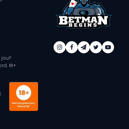
 jou?
rd. 18+
.