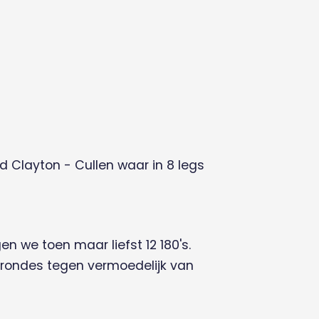
d Clayton - Cullen waar in 8 legs
n we toen maar liefst 12 180's.
e rondes tegen vermoedelijk van