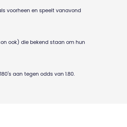
s als voorheen en speelt vanavond
rson ook) die bekend staan om hun
5 180's aan tegen odds van 1.80.