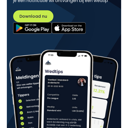
je een notificatie wil ontvangen bij een wedtip
Download nu