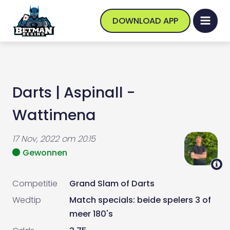
DOWNLOAD APP
Darts
|
Aspinall -
Wattimena
17 Nov, 2022
om
20:15
Gewonnen
Competitie
Grand Slam of Darts
Wedtip
Match specials: beide spelers 3 of
meer 180's