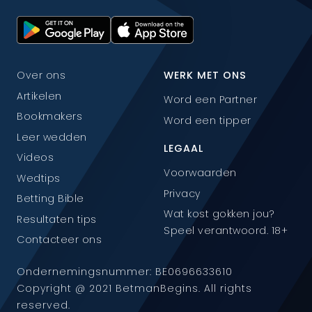
Over ons
WERK MET ONS
Artikelen
Word een Partner
Bookmakers
Word een tipper
Leer wedden
LEGAAL
Videos
Voorwaarden
Wedtips
Privacy
Betting Bible
Wat kost gokken jou?
Resultaten tips
Speel verantwoord. 18+
Contacteer ons
Ondernemingsnummer: BE0696633610
Copyright @ 2021 BetmanBegins. All rights
reserved.