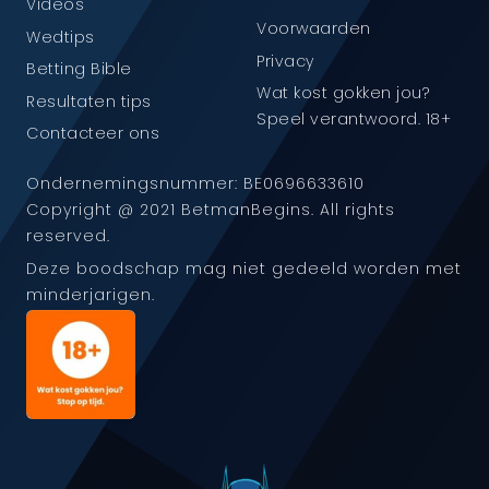
Videos
Voorwaarden
Wedtips
Privacy
Betting Bible
Wat kost gokken jou?
Resultaten tips
Speel verantwoord. 18+
Contacteer ons
Ondernemingsnummer: BE0696633610
Copyright @ 2021 BetmanBegins. All rights
reserved.
Deze boodschap mag niet gedeeld worden met
minderjarigen.