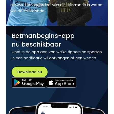
nieuws. Eén onderdeel van die informatie is weten
wie de stilstaande ...
Betmanbegins-app
nu beschikbaar
Geef in de app aan van welke tippers en sporten
je een notificatie wil ontvangen bij een wedtip
Download nu